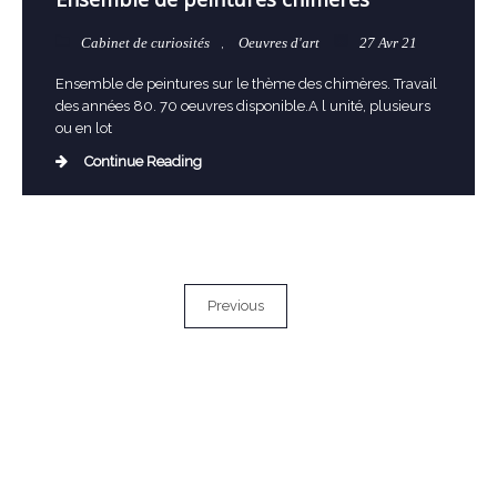
Cabinet de curiosités
,
Oeuvres d'art
27 Avr 21
Ensemble de peintures sur le thème des chimères. Travail
des années 80. 70 oeuvres disponible.A l unité, plusieurs
ou en lot
Continue Reading
Previous